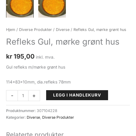
Hjem
/
Diverse Produkter
/
Diverse
/ Refleks Gul, mørke grønt hus
Refleks Gul, mørke grønt hus
kr
195,00
inkl. mva.
Gul refleks m/mørke grønt hus
114x83x10mm, dia.refleks 78mm
Refleks
-
+
LEGG I HANDLEKURV
Gul,
mørke
Produktnummer:
307104228
grønt
Kategorier:
Diverse
,
Diverse Produkter
hus
antall
Relaterte produkter