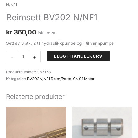
N/NF1
Reimsett BV202 N/NF1
kr
360,00
inkl. mva.
Sett av 3 stk, 2 til hydraulikkpumpe og 1 til vannpumpe
Reimsett
-
+
LEGG I HANDLEKURV
BV202
N/NF1
Produktnummer:
952128
antall
Kategorier:
BV202N/NF1 Deler/Parts
,
Gr. 01 Motor
Relaterte produkter