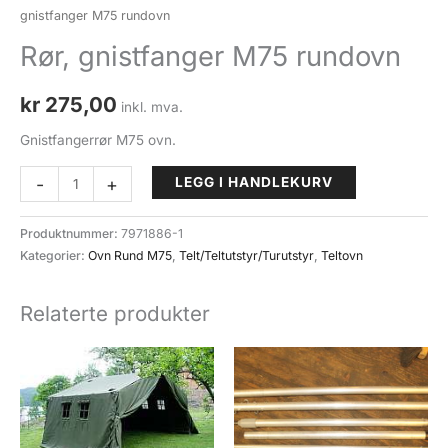
gnistfanger M75 rundovn
Rør, gnistfanger M75 rundovn
kr
275,00
inkl. mva.
Gnistfangerrør M75 ovn.
Rør,
-
+
LEGG I HANDLEKURV
gnistfanger
M75
Produktnummer:
7971886-1
rundovn
Kategorier:
Ovn Rund M75
,
Telt/Teltutstyr/Turutstyr
,
Teltovn
antall
Relaterte produkter