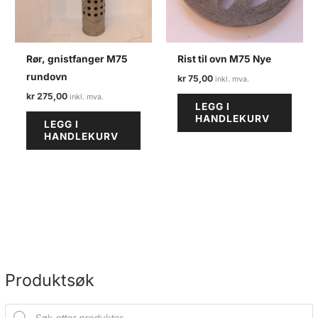
Rør, gnistfanger M75
Rist til ovn M75 Nye
rundovn
kr
75,00
kr
275,00
LEGG I
HANDLEKURV
LEGG I
HANDLEKURV
Produktsøk
P
r