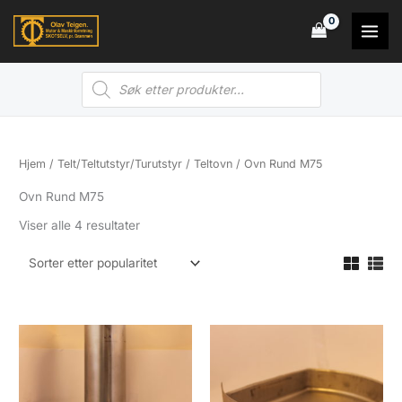
Hopp
rett
til
Products
innholdet
search
Hjem
/
Telt/Teltutstyr/Turutstyr
/
Teltovn
/ Ovn Rund M75
Ovn Rund M75
Sortert
Viser alle 4 resultater
etter
propularitet