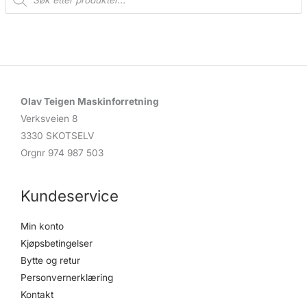
o
d
u
c
t
s
s
e
a
r
c
Olav Teigen Maskinforretning
h
Verksveien 8
3330 SKOTSELV
Orgnr 974 987 503
Kundeservice
Min konto
Kjøpsbetingelser
Bytte og retur
Personvernerklæring
Kontakt