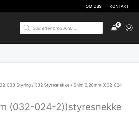
OM OSS
KONTAKT
Products
search
32-033 Styring
/
032 Styresnekke
/ Shim 2,20mm (032-024-
m (032-024-2))styresnekke