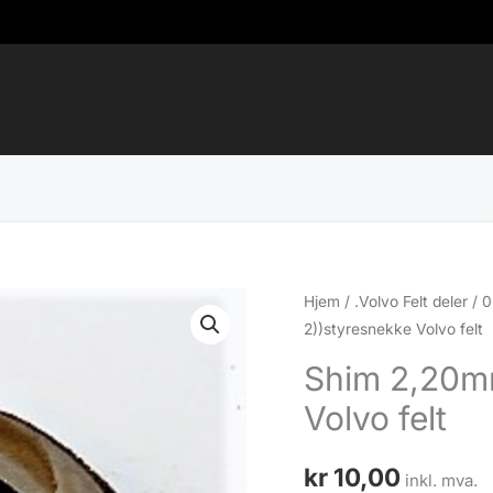
Hjem
/
.Volvo Felt deler
/
0
2))styresnekke Volvo felt
Shim 2,20m
Volvo felt
kr
10,00
inkl. mva.