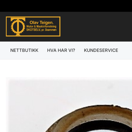
Hopp
rett
til
innholdet
NETTBUTIKK
HVA HAR VI?
KUNDESERVICE