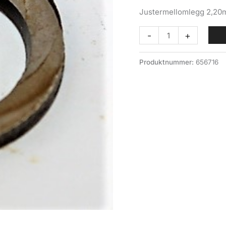
Justermellomlegg 2,20
Shim
-
+
2,20mm
(032-
Produktnummer:
656716
024-
2))styresnekke
Volvo
felt
antall