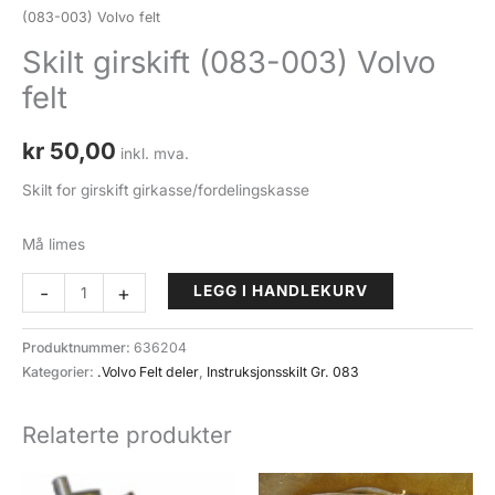
(083-003) Volvo felt
Skilt girskift (083-003) Volvo
felt
kr
50,00
inkl. mva.
Skilt for girskift girkasse/fordelingskasse
Må limes
Skilt
-
+
LEGG I HANDLEKURV
girskift
(083-
Produktnummer:
636204
003)
Kategorier:
.Volvo Felt deler
,
Instruksjonsskilt Gr. 083
Volvo
felt
Relaterte produkter
antall