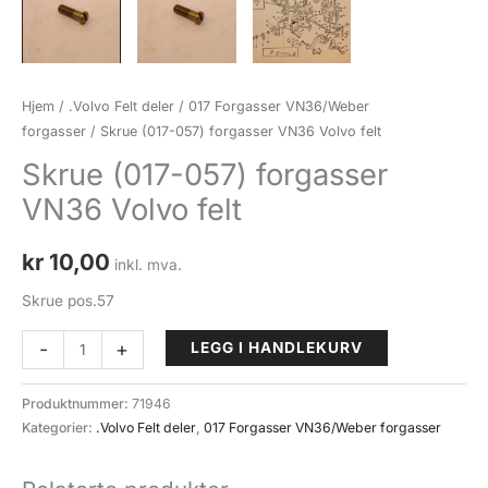
Hjem
/
.Volvo Felt deler
/
017 Forgasser VN36/Weber
forgasser
/ Skrue (017-057) forgasser VN36 Volvo felt
Skrue (017-057) forgasser
VN36 Volvo felt
kr
10,00
inkl. mva.
Skrue pos.57
Skrue
-
+
LEGG I HANDLEKURV
(017-
057)
Produktnummer:
71946
forgasser
Kategorier:
.Volvo Felt deler
,
017 Forgasser VN36/Weber forgasser
VN36
Volvo