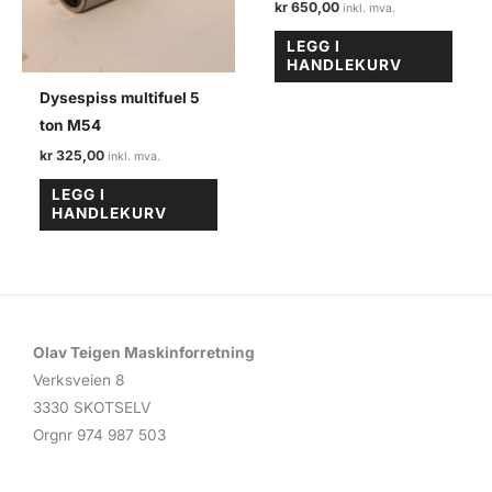
kr
650,00
LEGG I
HANDLEKURV
Dysespiss multifuel 5
ton M54
kr
325,00
LEGG I
HANDLEKURV
Olav Teigen Maskinforretning
Verksveien 8
3330 SKOTSELV
Orgnr 974 987 503