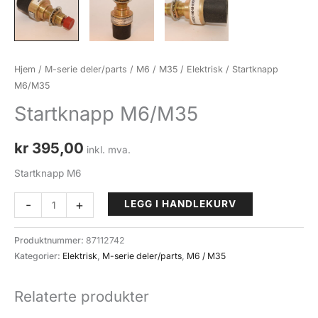
Hjem
/
M-serie deler/parts
/
M6 / M35
/
Elektrisk
/ Startknapp
M6/M35
Startknapp M6/M35
kr
395,00
inkl. mva.
Startknapp M6
Startknapp
-
+
LEGG I HANDLEKURV
M6/M35
antall
Produktnummer:
87112742
Kategorier:
Elektrisk
,
M-serie deler/parts
,
M6 / M35
Relaterte produkter