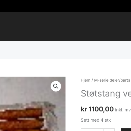
Hjem
/
M-serie deler/parts
Støtstang v
kr
1100,00
inkl. mv
Sett med 4 stk