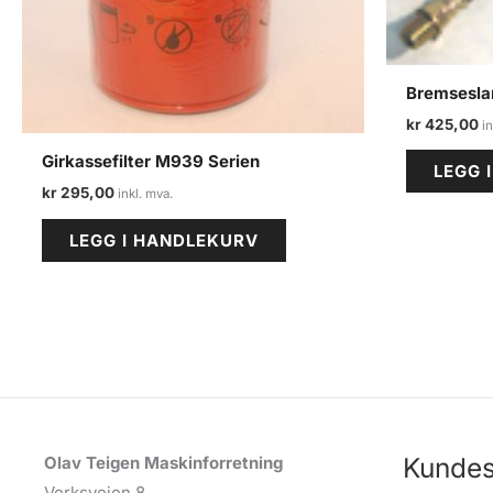
Bremsesla
kr
425,00
Girkassefilter M939 Serien
LEGG 
kr
295,00
LEGG I HANDLEKURV
Kundes
Olav Teigen Maskinforretning
Verksveien 8