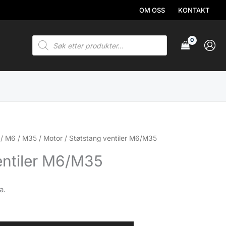
OM OSS
KONTAKT
Products
search
/
M6 / M35
/
Motor
/ Støtstang ventiler M6/M35
entiler M6/M35
a.