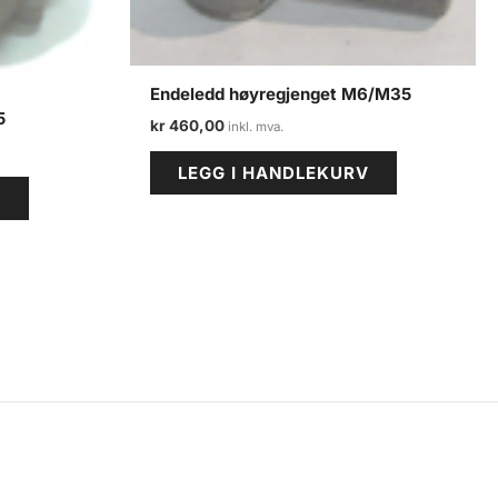
Endeledd høyregjenget M6/M35
5
kr
460,00
LEGG I HANDLEKURV
V