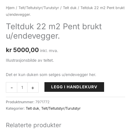
Hjem
/
Telt/Teltutstyr/Turutstyr
/
Telt duk
/ Teltduk 22 m2 Pent brukt
u/endevegger.
Teltduk 22 m2 Pent brukt
u/endevegger.
kr
5000,00
inkl. mva.
Illustrasjonsbilde av teltet.
Det er kun duken som selges u/endevegger her.
Teltduk
-
+
LEGG I HANDLEKURV
22
m2
Produktnummer:
7971772
Pent
Kategorier:
Telt duk
,
Telt/Teltutstyr/Turutstyr
brukt
u/endevegger.
Relaterte produkter
antall