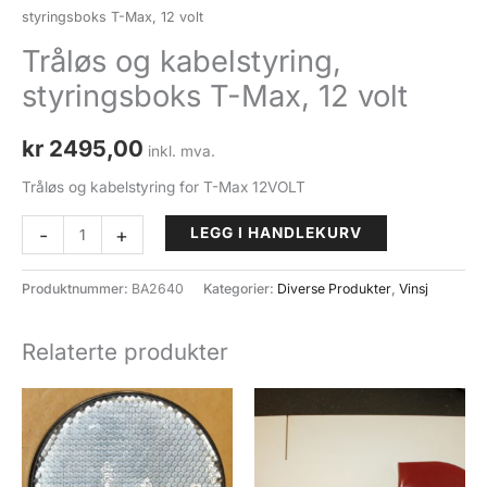
styringsboks T-Max, 12 volt
Tråløs og kabelstyring,
styringsboks T-Max, 12 volt
kr
2495,00
inkl. mva.
Tråløs og kabelstyring for T-Max 12VOLT
Tråløs
-
+
LEGG I HANDLEKURV
og
kabelstyring,
Produktnummer:
BA2640
Kategorier:
Diverse Produkter
,
Vinsj
styringsboks
T-
Relaterte produkter
Max,
12
volt
antall