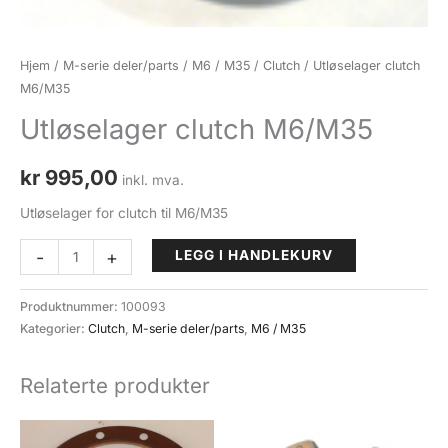
Hjem
/
M-serie deler/parts
/
M6 / M35
/
Clutch
/ Utløselager clutch
M6/M35
Utløselager clutch M6/M35
kr
995,00
inkl. mva.
Utløselager for clutch til M6/M35
Utløselager
-
+
LEGG I HANDLEKURV
clutch
M6/M35
Produktnummer:
100093
antall
Kategorier:
Clutch
,
M-serie deler/parts
,
M6 / M35
Relaterte produkter