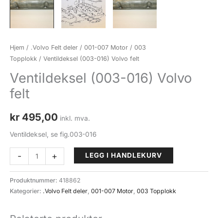
Hjem
/
.Volvo Felt deler
/
001-007 Motor
/
003
Topplokk
/ Ventildeksel (003-016) Volvo felt
Ventildeksel (003-016) Volvo
felt
kr
495,00
inkl. mva.
Ventildeksel, se fig.003-016
Ventildeksel
-
+
LEGG I HANDLEKURV
(003-
016)
Produktnummer:
418862
Volvo
Kategorier:
.Volvo Felt deler
,
001-007 Motor
,
003 Topplokk
felt
antall