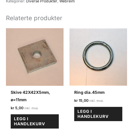
lang.
Kategorier:
Diverse Produkter
,
Webreim
100
stk.
Relaterte produkter
antall
Skive 42X42X5mm,
Ring dia.45mm
ø=11mm
kr
15,00
kr
5,00
LEGG I
HANDLEKURV
LEGG I
HANDLEKURV