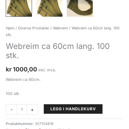
Hjem
/
Diverse Produkter
/
Webreim
/ Webreim ca 60cm lang. 100
stk.
Webreim ca 60cm lang. 100
stk.
kr
1000,00
inkl. mva.
Webreim ca 60cm.
100 stk
Webreim
-
+
LEGG I HANDLEKURV
ca
60cm
Produktnummer:
307104818