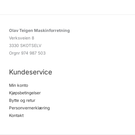
c
t
s
s
e
a
r
c
Olav Teigen Maskinforretning
h
Verksveien 8
3330 SKOTSELV
Orgnr 974 987 503
Kundeservice
Min konto
Kjøpsbetingelser
Bytte og retur
Personvernerklæring
Kontakt