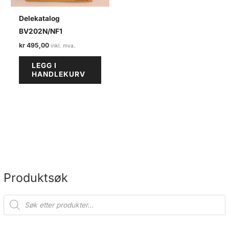
Delekatalog
BV202N/NF1
kr
495,00
LEGG I
HANDLEKURV
Produktsøk
P
r
o
d
u