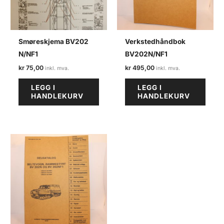
Smøreskjema BV202
Verkstedhåndbok
N/NF1
BV202N/NF1
kr
75,00
kr
495,00
LEGG I
LEGG I
HANDLEKURV
HANDLEKURV