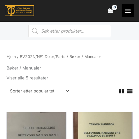
Hopp
rett
til
Products
innholdet
search
Hjem
/
BV202N/NF1 Deler/Parts
/ Bøker / Manualer
Bøker / Manualer
Sortert
Viser alle 5 resultater
etter
propularitet