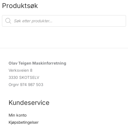
Produktsøk
P
r
o
d
u
c
t
s
s
e
a
r
c
Olav Teigen Maskinforretning
h
Verksveien 8
3330 SKOTSELV
Orgnr 974 987 503
Kundeservice
Min konto
Kjøpsbetingelser