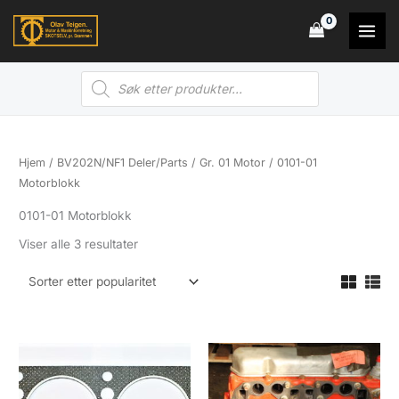
Hopp
rett
til
Products
innholdet
search
Hjem
/
BV202N/NF1 Deler/Parts
/
Gr. 01 Motor
/ 0101-01
Motorblokk
0101-01 Motorblokk
Sortert
Viser alle 3 resultater
etter
propularitet