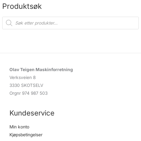
Produktsøk
P
r
o
d
u
c
t
s
s
e
a
r
c
Olav Teigen Maskinforretning
h
Verksveien 8
3330 SKOTSELV
Orgnr 974 987 503
Kundeservice
Min konto
Kjøpsbetingelser