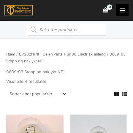
Hopp
rett
til
Products
innholdet
search
Hjem
/
BV202N/NF1 Deler/Parts
/
Gr.06 Elektrisk anlegg
/ 0609-03
Stopp og baklykt NF1
0609-03 Stopp og baklykt NF1
Sortert
Viser alle 4 resultater
etter
propularitet