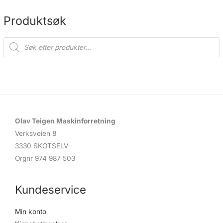
Produktsøk
P
r
o
d
u
c
t
s
s
e
a
r
c
Olav Teigen Maskinforretning
h
Verksveien 8
3330 SKOTSELV
Orgnr 974 987 503
Kundeservice
Min konto