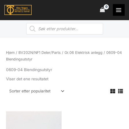
Hopp
rett
til
Products
innholdet
search
Hjem
/
BV202N/NF1 Deler/Parts
/
Gr.06 Elektrisk anlegg
/ 0609-04
Blendingsutstyr
0609-04 Blendingsutstyr
Viser det ene resultatet