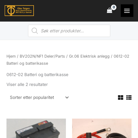
Hopp
rett
til
Products
innholdet
search
Hjem
/
BV202N/NF1 Deler/Parts
/
Gr.06 Elektrisk anlegg
/ 0612-02
Batteri og batterikasse
0612-02 Batteri og batterikasse
Sortert
Viser alle 2 resultater
etter
propularitet