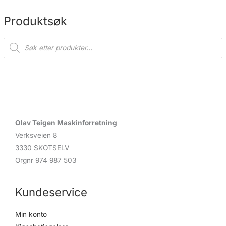
Produktsøk
P
r
o
d
u
c
t
s
s
e
a
r
c
Olav Teigen Maskinforretning
h
Verksveien 8
3330 SKOTSELV
Orgnr 974 987 503
Kundeservice
Min konto