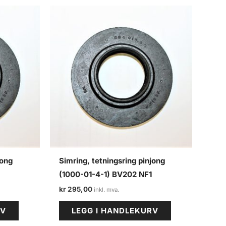
jong
Simring, tetningsring pinjong
(1000-01-4-1) BV202 NF1
kr
295,00
RV
LEGG I HANDLEKURV