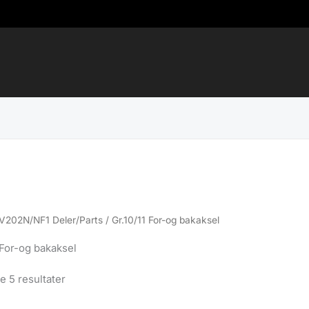
V202N/NF1 Deler/Parts
/ Gr.10/11 For-og bakaksel
 For-og bakaksel
Sortert
le 5 resultater
etter
propularitet