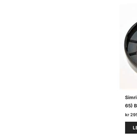
e
a
r
c
h
Simri
65) 
kr
29
L