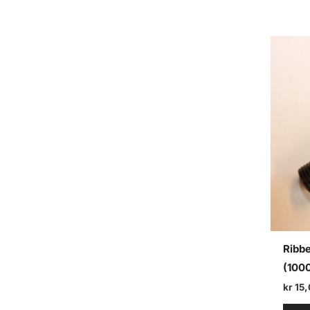
Ribbe
(100
kr
15,