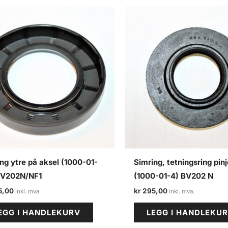
ng ytre på aksel (1000-01-
Simring, tetningsring pin
BV202N/NF1
(1000-01-4) BV202 N
5,00
kr
295,00
EGG I HANDLEKURV
LEGG I HANDLEKU