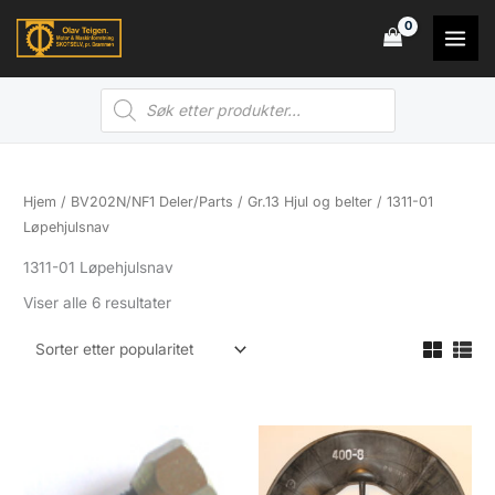
Hopp
rett
til
Products
innholdet
search
Hjem
/
BV202N/NF1 Deler/Parts
/
Gr.13 Hjul og belter
/ 1311-01
Løpehjulsnav
1311-01 Løpehjulsnav
Sortert
Viser alle 6 resultater
etter
propularitet