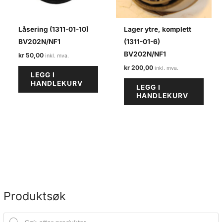
Låsering (1311-01-10)
Lager ytre, komplett
BV202N/NF1
(1311-01-6)
BV202N/NF1
kr
50,00
kr
200,00
LEGG I
HANDLEKURV
LEGG I
HANDLEKURV
Produktsøk
P
r