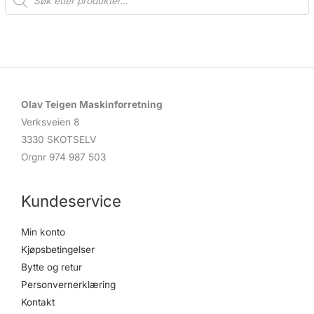
o
d
u
c
t
s
s
e
a
r
c
Olav Teigen Maskinforretning
h
Verksveien 8
3330 SKOTSELV
Orgnr 974 987 503
Kundeservice
Min konto
Kjøpsbetingelser
Bytte og retur
Personvernerklæring
Kontakt