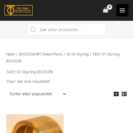
Hopp
rett
til
Products
innholdet
search
Hjem
/
BV202N/NF1 Deler/Parts
/
Gr.14 Styring
/ 1401-01 Styring
BV202N
1401-01 Styring BV202N
Viser det ene resultatet