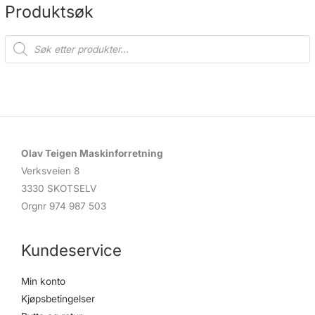
Produktsøk
P
r
o
d
u
c
t
s
s
e
a
r
c
Olav Teigen Maskinforretning
h
Verksveien 8
3330 SKOTSELV
Orgnr 974 987 503
Kundeservice
Min konto
Kjøpsbetingelser