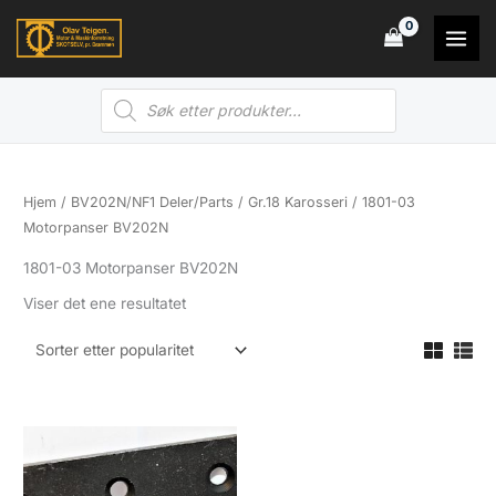
Hopp
rett
til
Products
innholdet
search
Hjem
/
BV202N/NF1 Deler/Parts
/
Gr.18 Karosseri
/ 1801-03
Motorpanser BV202N
1801-03 Motorpanser BV202N
Viser det ene resultatet