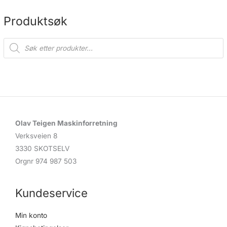
Produktsøk
P
r
o
d
u
c
t
s
s
e
a
r
c
Olav Teigen Maskinforretning
h
Verksveien 8
3330 SKOTSELV
Orgnr 974 987 503
Kundeservice
Min konto