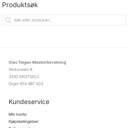
Produktsøk
P
r
o
d
u
c
t
s
s
e
a
r
c
Olav Teigen Maskinforretning
h
Verksveien 8
3330 SKOTSELV
Orgnr 974 987 503
Kundeservice
Min konto
Kjøpsbetingelser