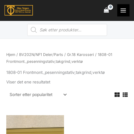
Hopp
rett
til
Products
innholdet
search
Hjem
/
BV202N/NF1 Deler/Parts
/
Gr.18 Karosseri
/ 1808-01
Frontmont.,pesenningstativ,takgrind,verktø
1808-01 Frontmont.,pesenningstativ,takgrind,verktø
Viser det ene resultatet