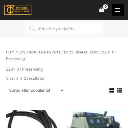
Hopp
rett
til
Products
innholdet
search
Hjem
/
BV202N/NF1 Deler/Parts
/
Gr.22 Diverse utstyr
/ 2201-01
Presenning
2201-01 Presenning
Sortert
Viser alle 2 resultater
etter
propularitet