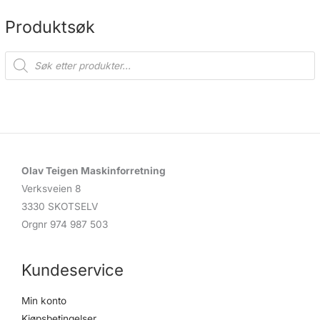
Produktsøk
P
r
o
d
u
c
t
s
s
e
a
r
c
Olav Teigen Maskinforretning
h
Verksveien 8
3330 SKOTSELV
Orgnr 974 987 503
Kundeservice
Min konto
Kjøpsbetingelser