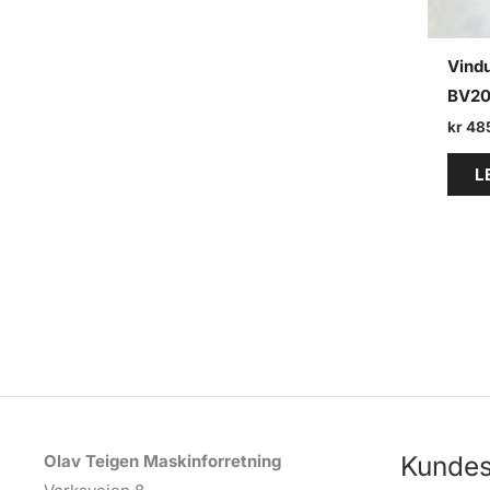
Vind
BV20
kr
48
L
Kundes
Olav Teigen Maskinforretning