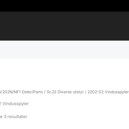
V202N/NF1 Deler/Parts
/
Gr.22 Diverse utstyr
/ 2202-02 Vindusspyler
 Vindusspyler
Sortert
le 3 resultater
etter
propularitet