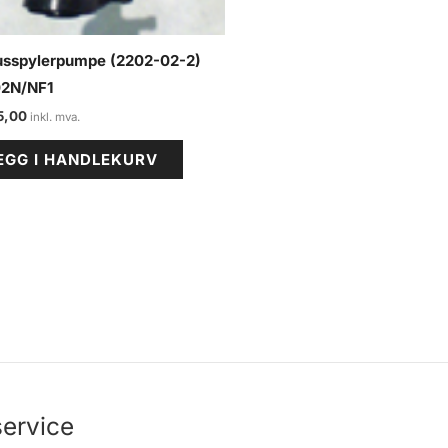
usspylerpumpe (2202-02-2)
2N/NF1
5,00
EGG I HANDLEKURV
ervice