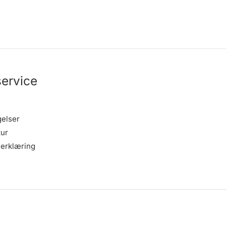
ervice
gelser
tur
erklæring