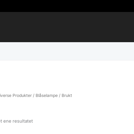
iverse Produkter
/
Blåselampe
/ Brukt
t ene resultatet