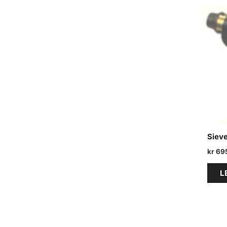
e
a
r
c
h
Sieve
kr
69
L