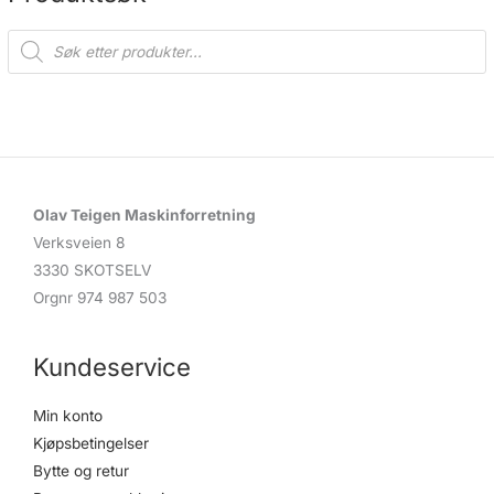
P
r
o
d
u
c
t
s
s
e
a
r
c
Olav Teigen Maskinforretning
h
Verksveien 8
3330 SKOTSELV
Orgnr 974 987 503
Kundeservice
Min konto
Kjøpsbetingelser
Bytte og retur