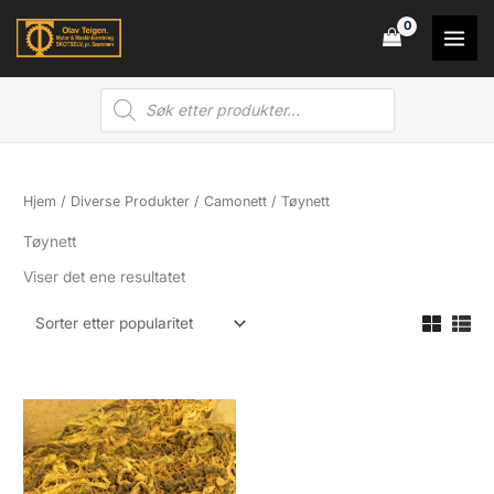
Hopp
rett
til
Products
innholdet
search
Hjem
/
Diverse Produkter
/
Camonett
/ Tøynett
Tøynett
Viser det ene resultatet