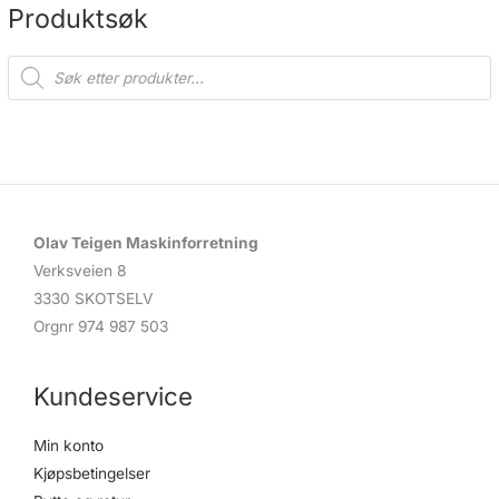
Produktsøk
P
r
o
d
u
c
t
s
s
e
a
r
c
Olav Teigen Maskinforretning
h
Verksveien 8
3330 SKOTSELV
Orgnr 974 987 503
Kundeservice
Min konto
Kjøpsbetingelser