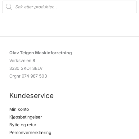
P
r
o
d
u
c
t
s
s
e
a
r
c
Olav Teigen Maskinforretning
h
Verksveien 8
3330 SKOTSELV
Orgnr 974 987 503
Kundeservice
Min konto
Kjøpsbetingelser
Bytte og retur
Personvernerklæring