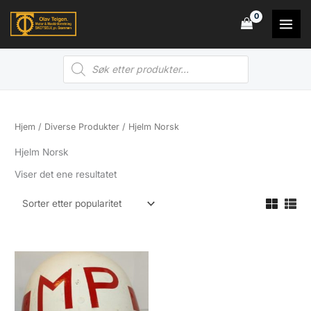
Hopp
rett
til
Products
innholdet
search
Hjem
/
Diverse Produkter
/ Hjelm Norsk
Hjelm Norsk
Viser det ene resultatet