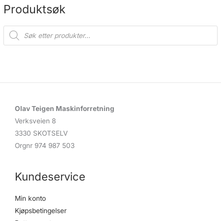
Produktsøk
P
r
o
d
u
c
t
s
s
e
a
r
c
Olav Teigen Maskinforretning
h
Verksveien 8
3330 SKOTSELV
Orgnr 974 987 503
Kundeservice
Min konto
Kjøpsbetingelser