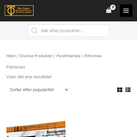
Hopp
rett
til
Products
innholdet
search
Hjem
/
Diverse Produkter
/
Parafinlampe
/ Petromax
Petromax
Viser det ene resultatet