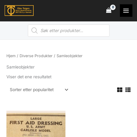
Hopp
rett
til
Products
innholdet
search
Hjem
/
Diverse Produkter
/ Samleobjekter
Samleobjekter
Viser det ene resultatet