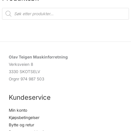
P
r
o
d
u
c
t
s
s
e
a
r
c
Olav Teigen Maskinforretning
h
Verksveien 8
3330 SKOTSELV
Orgnr 974 987 503
Kundeservice
Min konto
Kjøpsbetingelser
Bytte og retur