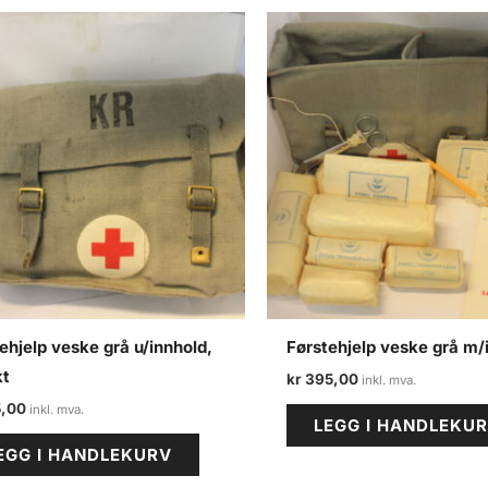
ehjelp veske grå u/innhold,
Førstehjelp veske grå m/
kt
kr
395,00
,00
LEGG I HANDLEKU
EGG I HANDLEKURV