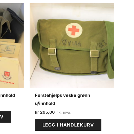
innhold
Førstehjelps veske grønn
u/innhold
kr
295,00
RV
LEGG I HANDLEKURV