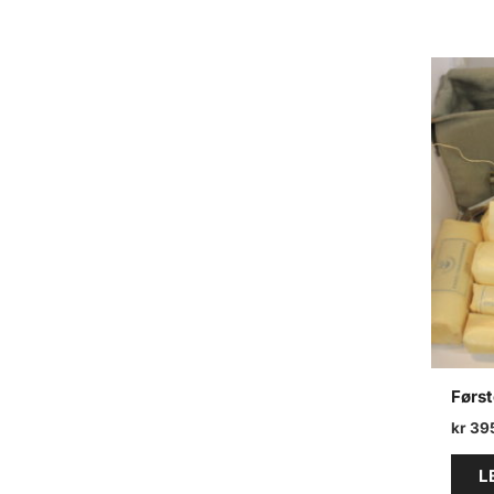
Først
kr
39
L