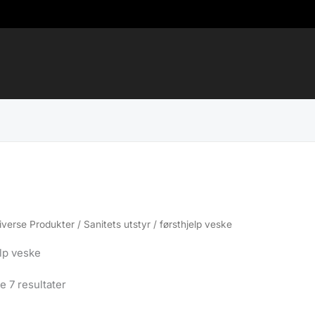
iverse Produkter
/
Sanitets utstyr
/ førsthjelp veske
elp veske
Sortert
le 7 resultater
etter
propularitet