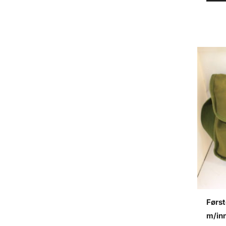
Først
m/in