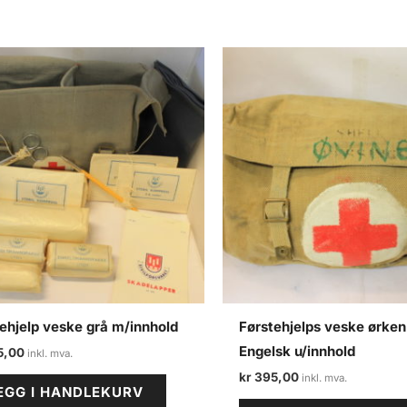
ehjelp veske grå m/innhold
Førstehjelps veske ørken
Engelsk u/innhold
5,00
kr
395,00
EGG I HANDLEKURV