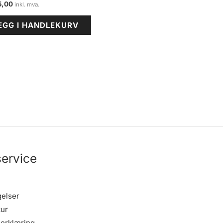
5,00
EGG I HANDLEKURV
ervice
gelser
tur
erklæring