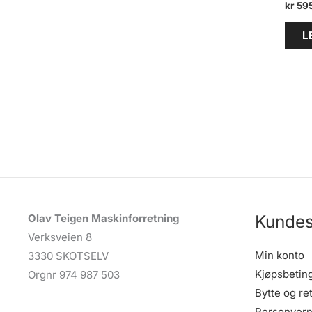
kr
59
L
Kundes
Olav Teigen Maskinforretning
Verksveien 8
Min konto
3330 SKOTSELV
Kjøpsbetin
Orgnr 974 987 503
Bytte og re
Personvern