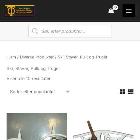
Hopp
rett
til
Products
innholdet
search
Hjem
/
Diverse Produkter
/ Ski, Staver, Pulk og Truger
Ski, Staver, Pulk og Truger
Sortert
Viser alle 10 resultater
etter
propularitet