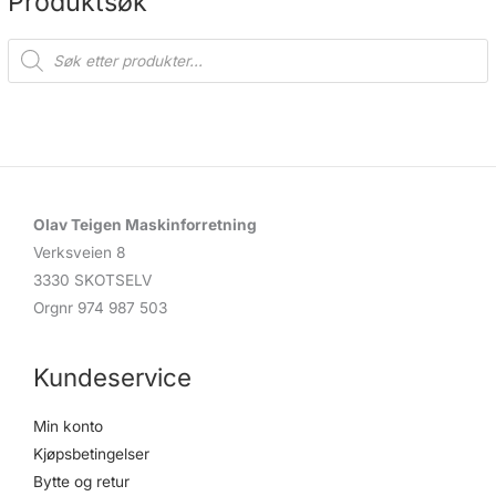
Produktsøk
P
r
o
d
u
c
t
s
s
e
a
r
c
Olav Teigen Maskinforretning
h
Verksveien 8
3330 SKOTSELV
Orgnr 974 987 503
Kundeservice
Min konto
Kjøpsbetingelser
Bytte og retur