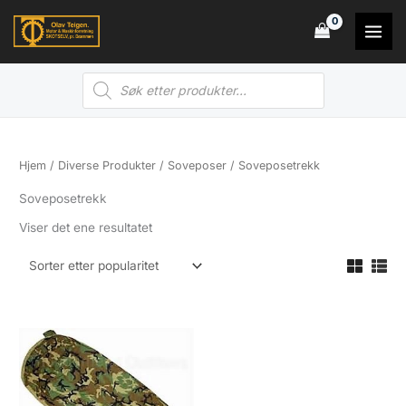
Hopp
rett
til
Products
innholdet
search
Hjem
/
Diverse Produkter
/
Soveposer
/ Soveposetrekk
Soveposetrekk
Viser det ene resultatet