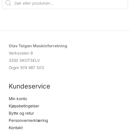
r
o
d
u
c
t
s
s
e
a
r
c
Olav Teigen Maskinforretning
h
Verksveien 8
3330 SKOTSELV
Orgnr 974 987 503
Kundeservice
Min konto
Kjøpsbetingelser
Bytte og retur
Personvernerklæring
Kontakt