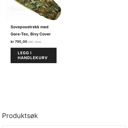
Soveposetrekk med
Gore-Tex, Bivy Cover
kr
795,00
LEGG I
HANDLEKURV
Produktsøk
P