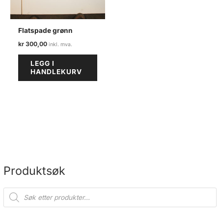
Flatspade grønn
kr
300,00
LEGG I
HANDLEKURV
Produktsøk
P
r
o
d
u