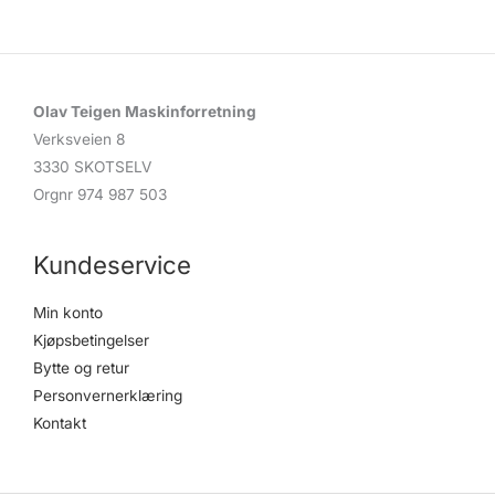
c
t
s
s
e
a
r
c
Olav Teigen Maskinforretning
h
Verksveien 8
3330 SKOTSELV
Orgnr 974 987 503
Kundeservice
Min konto
Kjøpsbetingelser
Bytte og retur
Personvernerklæring
Kontakt