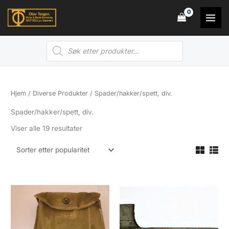
Hopp
rett
til
Products
innholdet
search
Hjem
/
Diverse Produkter
/ Spader/hakker/spett, div.
Spader/hakker/spett, div.
Sortert
Viser alle 19 resultater
etter
propularitet