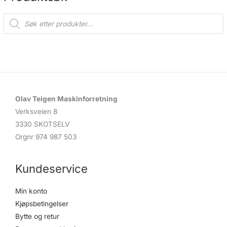
P
r
o
d
u
c
t
s
s
e
a
r
c
Olav Teigen Maskinforretning
h
Verksveien 8
3330 SKOTSELV
Orgnr 974 987 503
Kundeservice
Min konto
Kjøpsbetingelser
Bytte og retur