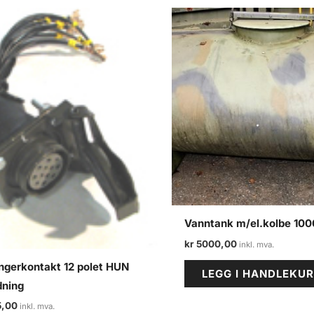
Vanntank m/el.kolbe 10
kr
5000,00
ngerkontakt 12 polet HUN
LEGG I HANDLEKU
dning
,00