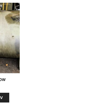
00W
RV