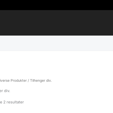
iverse Produkter
/ Tilhenger div.
r div.
Sortert
le 2 resultater
etter
propularitet