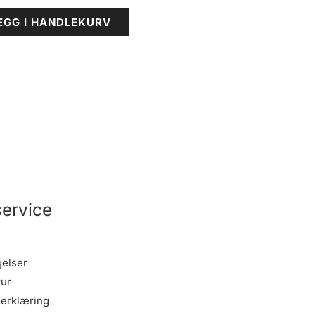
EGG I HANDLEKURV
ervice
gelser
tur
erklæring