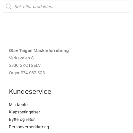
P
r
o
d
u
c
t
s
s
e
a
r
c
Olav Teigen Maskinforretning
h
Verksveien 8
3330 SKOTSELV
Orgnr 974 987 503
Kundeservice
Min konto
Kjøpsbetingelser
Bytte og retur
Personvernerklæring