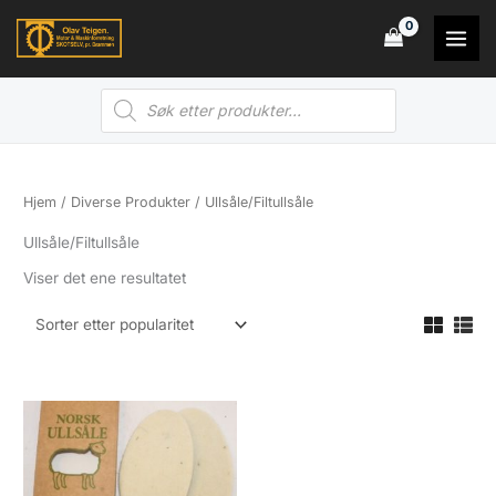
Hopp
rett
til
Products
innholdet
search
Hjem
/
Diverse Produkter
/ Ullsåle/Filtullsåle
Ullsåle/Filtullsåle
Viser det ene resultatet