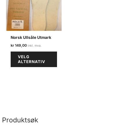
Norsk Ullsåle Utmark
kr
149,00
Dette
VELG
produktet
ALTERNATIV
har
flere
varianter.
Alternativene
kan
velges
på
produktsiden
Produktsøk