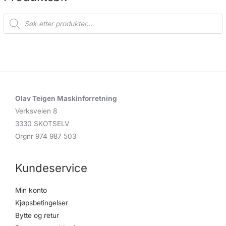
P
r
o
d
u
c
t
s
s
e
a
r
c
Olav Teigen Maskinforretning
h
Verksveien 8
3330 SKOTSELV
Orgnr 974 987 503
Kundeservice
Min konto
Kjøpsbetingelser
Bytte og retur