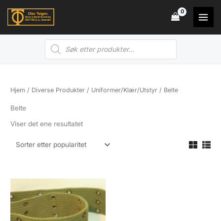
Hopp
rett
til
Products
innholdet
search
Hjem
/
Diverse Produkter
/
Uniformer/Klær/Utstyr
/ Belte
Belte
Viser det ene resultatet