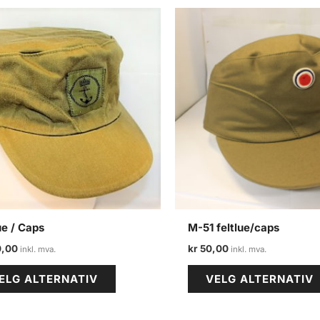
ue / Caps
M-51 feltlue/caps
,00
kr
50,00
Dette
ELG ALTERNATIV
VELG ALTERNATIV
produktet
har