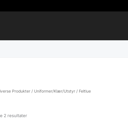
iverse Produkter
/
Uniformer/Klær/Utstyr
/ Feltlue
Sortert
le 2 resultater
etter
propularitet