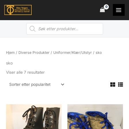
Hopp
rett
til
Products
innholdet
search
Hjem
/
Diverse Produkter
/
Uniformer/Klær/Utstyr
/ sko
sko
Sortert
Viser alle 7 resultater
etter
propularitet