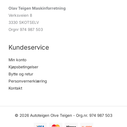
r
c
Olav Teigen Maskinforretning
h
Verksveien 8
3330 SKOTSELV
Orgnr 974 987 503
Kundeservice
Min konto
Kjøpsbetingelser
Bytte og retur
Personvernerklæring
Kontakt
© 2026 Autoteigen Olve Teigen - Org.nr. 974 987 503