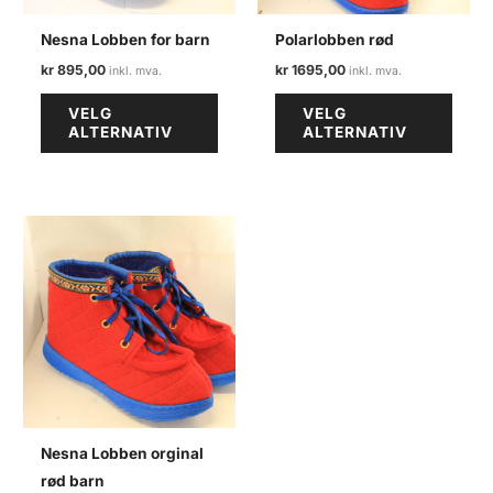
Nesna Lobben for barn
Polarlobben rød
kr
895,00
kr
1695,00
Dette
Dette
VELG
VELG
produktet
produ
ALTERNATIV
ALTERNATIV
har
har
flere
flere
varianter.
varian
Alternativene
Alter
kan
kan
velges
velge
på
på
produktsiden
produ
Nesna Lobben orginal
rød barn