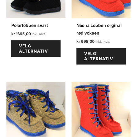
Polarlobben svart
Nesna Lobben orginal
rød voksen
kr
1695,00
kr
995,00
Dette
VELG
produktet
Dette
ALTERNATIV
VELG
har
produ
ALTERNATIV
flere
har
varianter.
flere
Alternativene
varian
kan
Alter
velges
kan
på
velge
produktsiden
på
produ