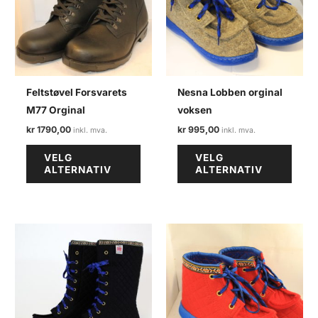
Feltstøvel Forsvarets
Nesna Lobben orginal
M77 Orginal
voksen
kr
1790,00
kr
995,00
Dette
Dette
VELG
VELG
produktet
produ
ALTERNATIV
ALTERNATIV
har
har
flere
flere
varianter.
varian
Alternativene
Alter
kan
kan
velges
velge
på
på
produktsiden
produ