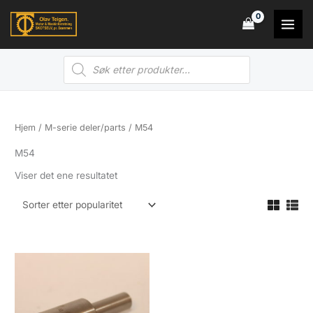
Hopp
rett
til
Products
innholdet
search
Hjem
/
M-serie deler/parts
/ M54
M54
Viser det ene resultatet