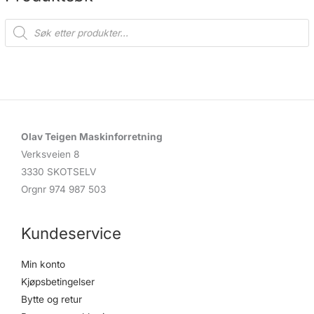
P
r
o
d
u
c
t
s
s
e
a
r
c
Olav Teigen Maskinforretning
h
Verksveien 8
3330 SKOTSELV
Orgnr 974 987 503
Kundeservice
Min konto
Kjøpsbetingelser
Bytte og retur