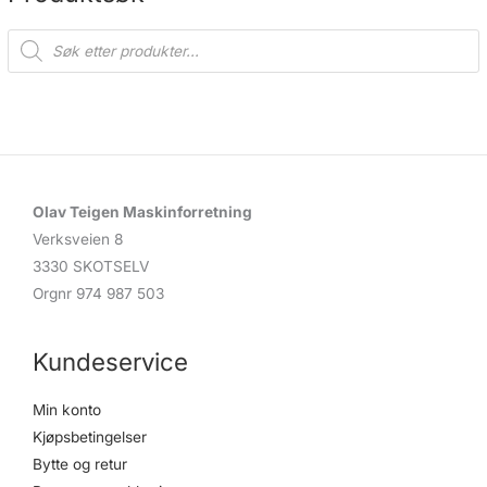
P
r
o
d
u
c
t
s
s
e
a
r
c
Olav Teigen Maskinforretning
h
Verksveien 8
3330 SKOTSELV
Orgnr 974 987 503
Kundeservice
Min konto
Kjøpsbetingelser
Bytte og retur