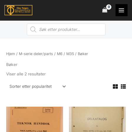
Hopp
rett
til
Products
innholdet
search
Hjem
/
M-serie deler/parts
/
M6 / M35
/ Bøker
Bøker
Sortert
Viser alle 2 resultater
etter
propularitet