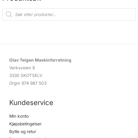
P
r
o
d
u
c
t
s
s
e
a
r
c
Olav Teigen Maskinforretning
h
Verksveien 8
3330 SKOTSELV
Orgnr 974 987 503
Kundeservice
Min konto
Kjøpsbetingelser
Bytte og retur