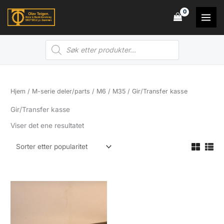
Hopp
rett
til
Products
innholdet
search
Hjem
/
M-serie deler/parts
/
M6 / M35
/ Gir/Transfer kasse
Gir/Transfer kasse
Viser det ene resultatet