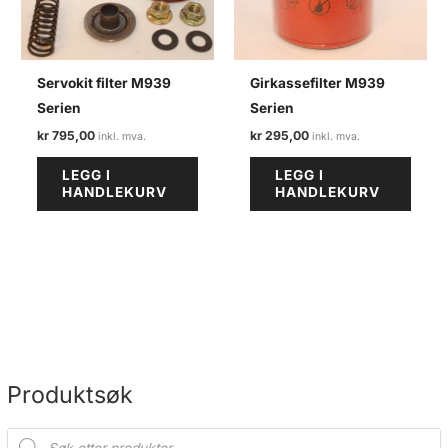
Servokit filter M939
Girkassefilter M939
Serien
Serien
kr
795,00
kr
295,00
LEGG I
LEGG I
HANDLEKURV
HANDLEKURV
Produktsøk
P
r