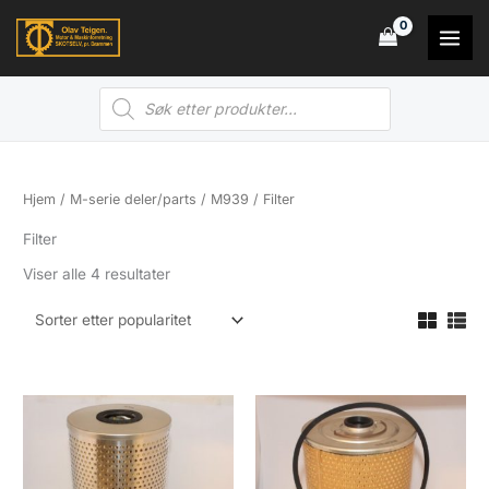
Hopp
rett
til
Products
innholdet
search
Hjem
/
M-serie deler/parts
/
M939
/ Filter
Filter
Sortert
Viser alle 4 resultater
etter
propularitet