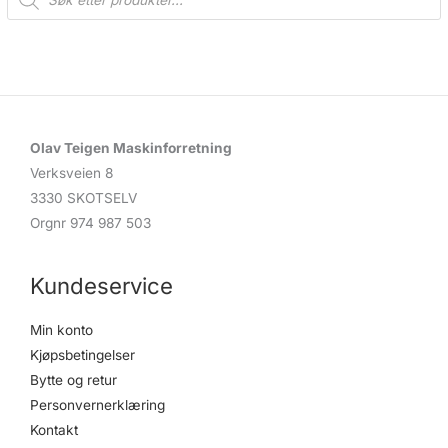
o
d
u
c
t
s
s
e
a
r
c
Olav Teigen Maskinforretning
h
Verksveien 8
3330 SKOTSELV
Orgnr 974 987 503
Kundeservice
Min konto
Kjøpsbetingelser
Bytte og retur
Personvernerklæring
Kontakt