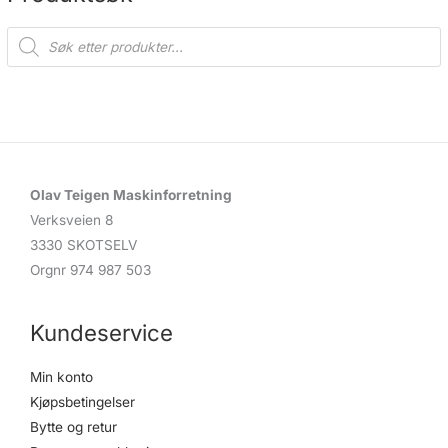
P
r
o
d
u
c
t
s
s
e
a
r
c
Olav Teigen Maskinforretning
h
Verksveien 8
3330 SKOTSELV
Orgnr 974 987 503
Kundeservice
Min konto
Kjøpsbetingelser
Bytte og retur