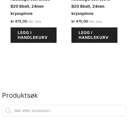
B20 8bolt, 24mm
B20 8bolt, 24mm
krysspinne
krysspinne
kr
475,00
kr
475,00
LEGG I
LEGG I
HANDLEKURV
HANDLEKURV
Produktsøk
P
r
o
d
u
c