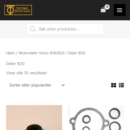
Hopp
rett
til
Products
innholdet
search
Hjem
/
Motordeler Volvo B18/B20
/ Deler B20
Deler B20
Sortert
Viser alle 10 resultater
etter
propularitet