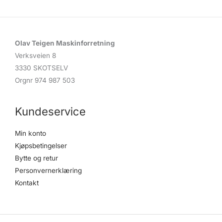
t
s
s
e
a
r
c
Olav Teigen Maskinforretning
h
Verksveien 8
3330 SKOTSELV
Orgnr 974 987 503
Kundeservice
Min konto
Kjøpsbetingelser
Bytte og retur
Personvernerklæring
Kontakt