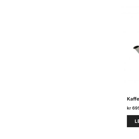
e
a
r
c
h
Kaffe
kr
69
L