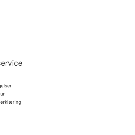
ervice
gelser
tur
erklæring