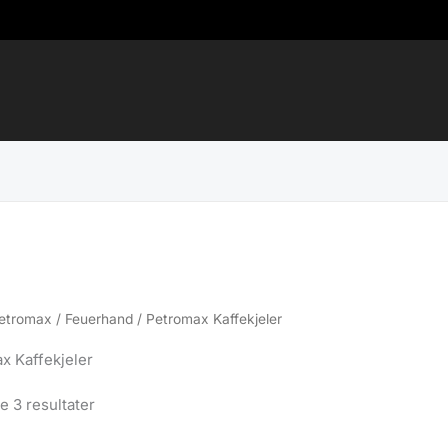
etromax / Feuerhand
/ Petromax Kaffekjeler
x Kaffekjeler
Sortert
le 3 resultater
etter
propularitet