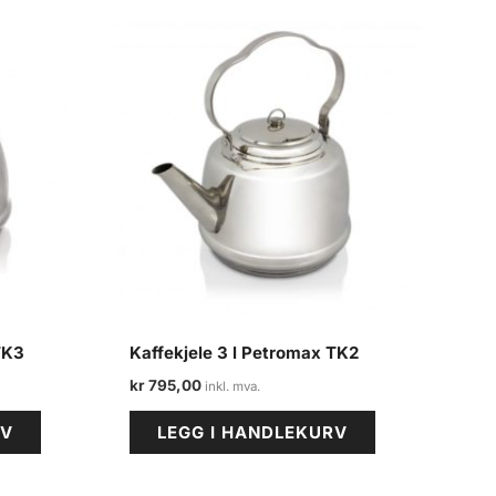
TK3
Kaffekjele 3 l Petromax TK2
kr
795,00
RV
LEGG I HANDLEKURV