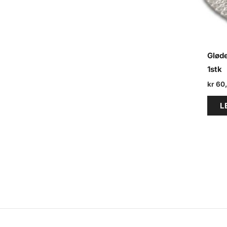
Gløde
1stk
kr
60
L