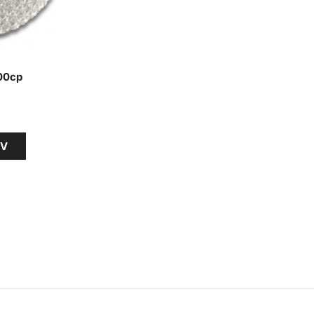
500cp
RV