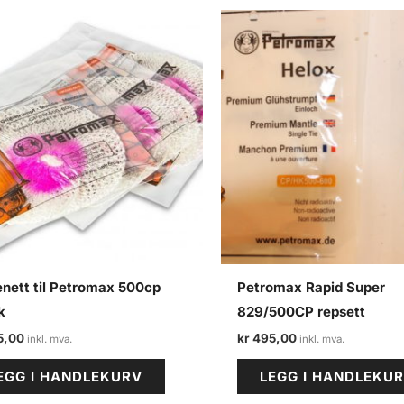
nett til Petromax 500cp
Petromax Rapid Super
k
829/500CP repsett
5,00
kr
495,00
EGG I HANDLEKURV
LEGG I HANDLEKU