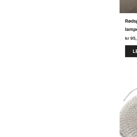
Rødsp
lamp
kr
95
L