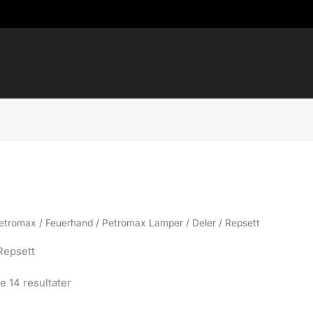
etromax / Feuerhand
/
Petromax Lamper
/ Deler / Repsett
 Repsett
Sortert
le 14 resultater
etter
propularitet