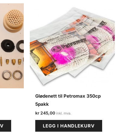
Glødenett til Petromax 350cp
5pakk
kr
245,00
RV
LEGG I HANDLEKURV