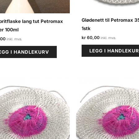
Glødenett til Petromax 
ritflaske lang tut Petromax
1stk
er 100ml
kr
60,00
,00
LEGG I HANDLEKU
EGG I HANDLEKURV