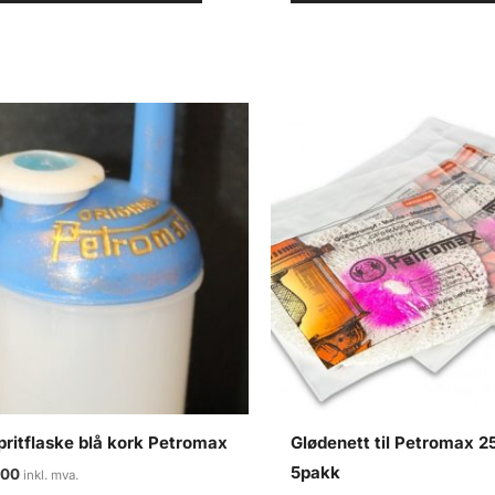
ritflaske blå kork Petromax
Glødenett til Petromax 
5pakk
,00