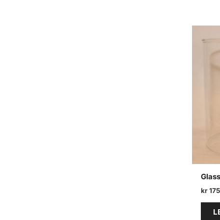
Glas
kr
175
L