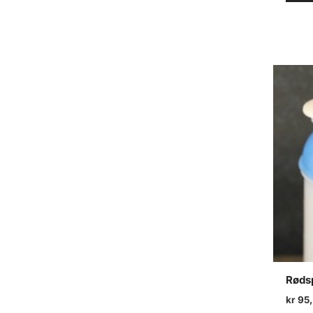
Rødsp
kr
95